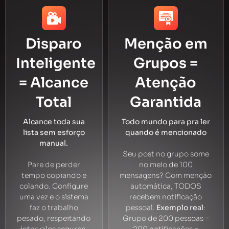
Disparo
Menção em
Inteligente
Grupos =
= Alcance
Atenção
Total
Garantida
Alcance toda sua
Todo mundo para pra ler
lista sem esforço
quando é mencionado
manual.
Seu post no grupo some
Pare de perder
no meio de 100
tempo copiando e
mensagens? Com menção
colando. Configure
automática, TODOS
uma vez e o sistema
recebem notificação
faz o trabalho
pessoal.
Exemplo real
:
pesado, respeitando
Grupo de 200 pessoas =
intervalos seguros.
200 notificações =