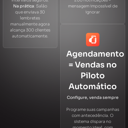
Na prática
: Salão
mensagem impossível de
que enviava 30
ignorar
lembretes
manualmente agora
alcança 300 clientes
automaticamente.
Agendamento
= Vendas no
Piloto
Automático
Configure, venda sempre
Programe suas campanhas
com antecedência. O
sistema dispara no
momento ideal, com