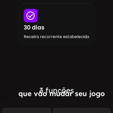
30 dias
Receita recorrente estabelecida
3 funções
que vão mudar seu jogo