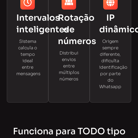
Intervalos
Rotação
IP
inteligentes
de
dinâmic
números
Sistema
Origem
calcula o
sempre
Distribui
tempo
diferente,
envios
ideal
dificulta
entre
entre
identificação
múltiplos
mensagens
por parte
números
do
Whatsapp
Funciona para TODO tipo