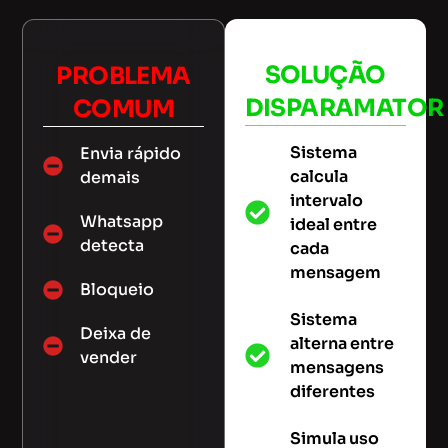
SOLUÇÃO
PROBLEMA
DISPARAMATOR
COMUM
Sistema
Envia rápido
calcula
demais
intervalo
Whatsapp
ideal entre
detecta
cada
mensagem
Bloqueio
Sistema
Deixa de
alterna entre
vender
mensagens
diferentes
Simula uso