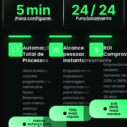
5
min
24
/
24
Para configurar
Funcionamento
primeira campanha
automático
Automação
Alcance
ROI
Total de
pessoas
Comprov
Processos
Instantaneamente
Empresário
relatam
Gere boletos,
Enquanto você
aumento de
concilie
mandava 1
210% a 280%
pagamentos e
mensagem,
nas vendas
administre
agora manda
nos primeir
fluxos
para diversas
30 dias.
financeiros
pessoas no
com menos
mesmo tempo.
Até
280%
esforço
100x
mais
mais
manual.
vendas
rápido
menos
esforço mais