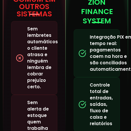
ZION
OUTROS
FINANCE
SISTEMAS
SYSTEM
Sem
lembretes
Integração PIX e
automáticos
tempo real:
o cliente
pagamentos
atrasa e
caem na hora e
ninguém
são conciliados
lembra de
automaticament
cobrar
prejuízo
Controle
certo.
total de
entradas,
Sem
saídas,
alerta de
fluxo de
estoque
caixa e
quem
relatórios
trabalha