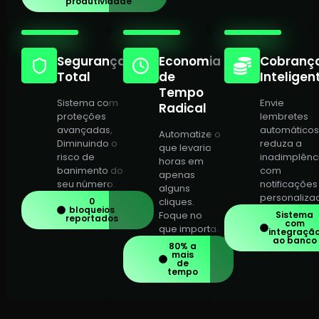
produtividade
Segurança
Economia
Cobranç
Total
de
Inteligen
Tempo
Sistema com
Envie
Radical
proteções
lembretes
avançadas,
automáticos
Automatize o
Diminuindo o
reduza a
que levaria
risco de
inadimplênc
horas em
banimento do
com
apenas
seu número.
notificações
alguns
personaliza
0
cliques.
bloqueios
Foque no
Sistema
reportados
com
que importa.
integraçã
ao banco
80% a
mais
de
tempo