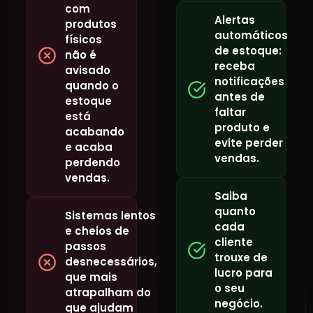
com
Alertas
produtos
automáticos
físicos
de estoque:
não é
receba
avisado
notificações
quando o
antes de
estoque
faltar
está
produto e
acabando
evite perder
e acaba
vendas.
perdendo
vendas.
Saiba
quanto
Sistemas lentos
cada
e cheios de
cliente
passos
trouxe de
desnecessários,
lucro para
que mais
o seu
atrapalham do
negócio.
que ajudam