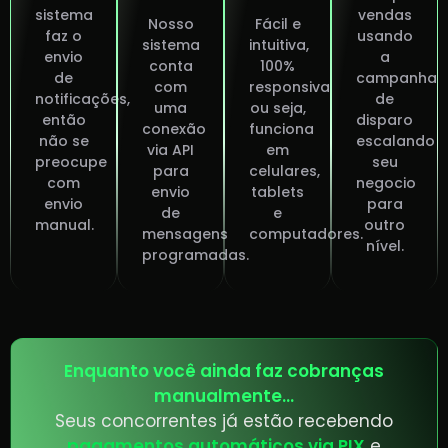
sistema
vendas
Nosso
Fácil e
faz o
usando
sistema
intuitiva,
envio
a
conta
100%
de
campanha
com
responsiva
notificações,
de
uma
ou seja,
então
disparo
conexão
funciona
não se
escalando
via API
em
preocupe
seu
para
celulares,
com
negocio
envio
tablets
envio
para
de
e
manual.
outro
mensagens
computadores.
nível.
programadas.
Enquanto você ainda faz cobranças
manualmente...
Seus concorrentes já estão recebendo
pagamentos automáticos via PIX
e