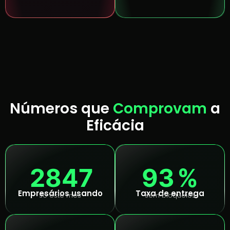
Números que
Comprovam
a
Eficácia
2847
93
%
Empresários usando
Taxa de entrega
só este mês
sem bloqueios