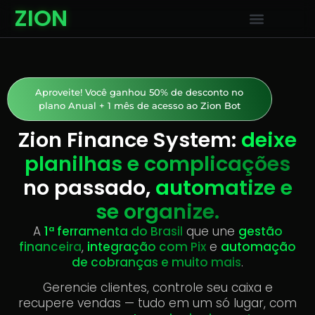
ZION
Aproveite! Você ganhou 50% de desconto no
plano Anual + 1 mês de acesso ao Zion Bot
Zion Finance System:
deixe
planilhas e complicações
no passado,
automatize e
se organize.
A
1ª ferramenta do Brasil
que une
gestão
financeira
,
integração com Pix
e
automação
de cobranças e muito mais
.
Gerencie clientes, controle seu caixa e
recupere vendas — tudo em um só lugar, com